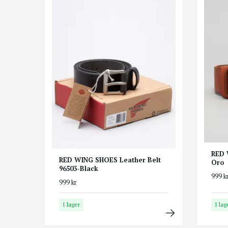
RED 
RED WING SHOES Leather Belt
Oro
96503-Black
999 k
999 kr
I lager
I lag