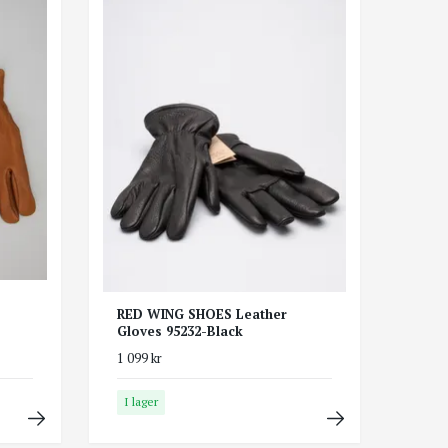
RED WING SHOES Leather
Gloves 95232-Black
1 099 kr
I lager