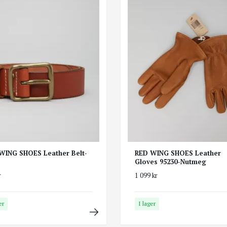
WING SHOES Leather Belt-
RED WING SHOES Leather
Gloves 95230-Nutmeg
r
1 099 kr
er
I lager