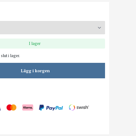
I lager
slut i lager.
Lägg i korgen