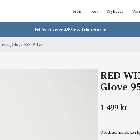
Hem
Rea
Nyheter
Var
Fri frakt över 499kr & fria returer
iving Glove 95239-Tan
RED WI
Glove 9
1 499 kr
Ofodrad handske i hj