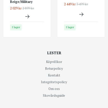
Beige/Military
2 449 kr
3 499 kr
2 029 kr
2 899 kr
I lager
I lager
LESTER
Köpvillkor
Returpolicy
Kontakt
Integritetspolicy
Om oss
Skovårdsguide