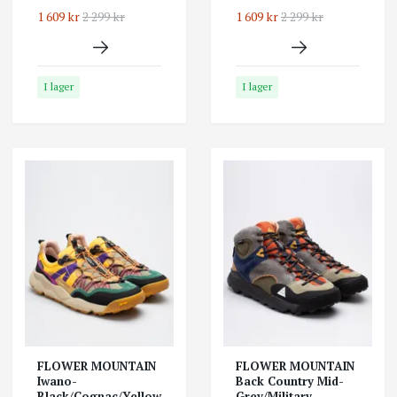
1 609 kr
2 299 kr
1 609 kr
2 299 kr
I lager
I lager
FLOWER MOUNTAIN
FLOWER MOUNTAIN
Iwano-
Back Country Mid-
Black/Cognac/Yellow
Grey/Military