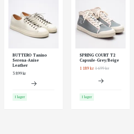
BUTTERO Tanino
SPRING COURT T2
Serena-Anise
Capsule-Grey/Beige
Leather
1 189 kr
1 699 kr
3 899 kr
I lager
I lager