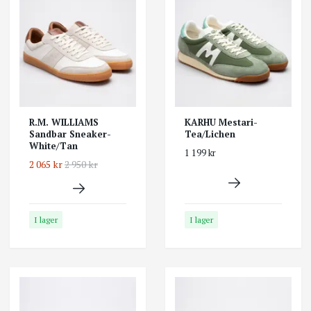
R.M. WILLIAMS
KARHU Mestari-
Sandbar Sneaker-
Tea/Lichen
White/Tan
1 199 kr
2 065 kr
2 950 kr
I lager
I lager