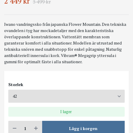
2 449 kr
3 499 kr
Iwano vandringssko från japanska Flower Mountain. Den tekniska
ovandelen i tyg har mockadetaljer med den karakteristiska
överlappande konstruktionen. Vattentätt membran som
garanterar komfort i alla situationer. Modellen är utrustad med
tekniska snören med snabbstopp för enkel påtagning. Naturlig
antibakteriell innersula i kork. Vibram® Megagrip yttersula i
gummi för optimalt fäste i alla situationer.
Storlek
I lager
Lägg i korgen