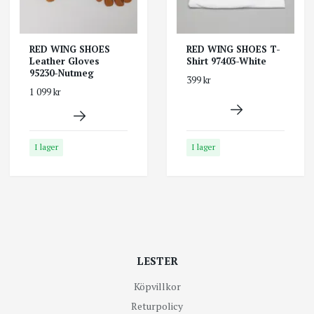
RED WING SHOES
RED WING SHOES T-
Leather Gloves
Shirt 97403-White
95230-Nutmeg
399 kr
1 099 kr
I lager
I lager
LESTER
Köpvillkor
Returpolicy