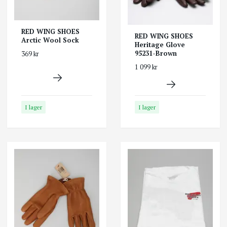
RED WING SHOES
RED WING SHOES
Arctic Wool Sock
Heritage Glove
95231-Brown
369 kr
1 099 kr
I lager
I lager