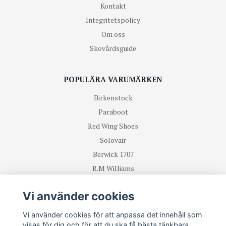
Kontakt
Integritetspolicy
Om oss
Skovårdsguide
POPULÄRA VARUMÄRKEN
Birkenstock
Paraboot
Red Wing Shoes
Solovair
Berwick 1707
R.M Williams
Vi använder cookies
TA DEL UTAV NYHETER OCH ERBJUDANDEN FÖRST
Vi använder cookies för att anpassa det innehåll som
visas för dig och för att du ska få bästa tänkbara
Prenumerera