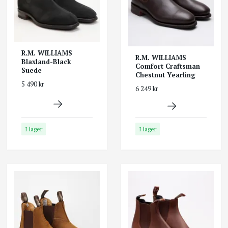
R.M. WILLIAMS
R.M. WILLIAMS
Blaxland-Black
Comfort Craftsman
Suede
Chestnut Yearling
5 490 kr
6 249 kr
I lager
I lager