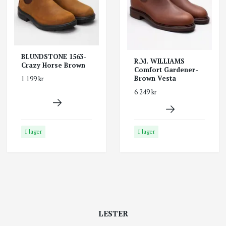
BLUNDSTONE 1563-
R.M. WILLIAMS
Crazy Horse Brown
Comfort Gardener-
Brown Vesta
1 199 kr
6 249 kr
I lager
I lager
LESTER