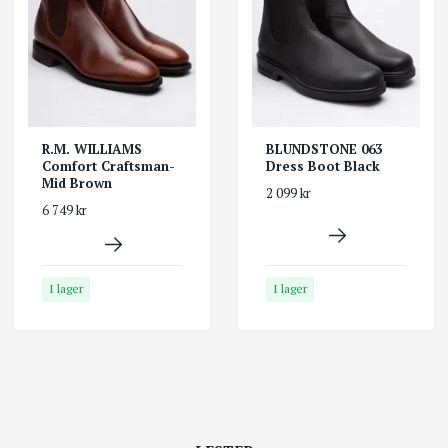
R.M. WILLIAMS
BLUNDSTONE 063
Comfort Craftsman-
Dress Boot Black
Mid Brown
2 099 kr
6 749 kr
I lager
I lager