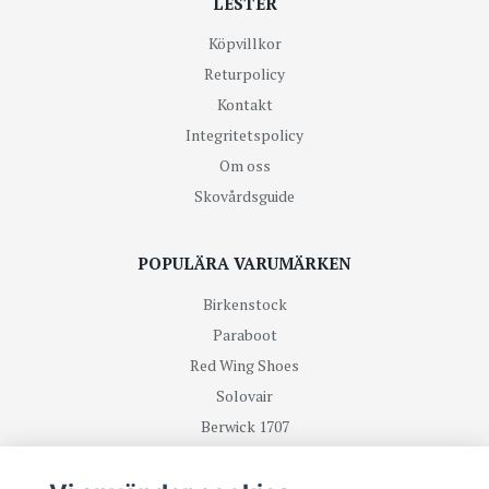
LESTER
Köpvillkor
Returpolicy
Kontakt
Integritetspolicy
Om oss
Skovårdsguide
POPULÄRA VARUMÄRKEN
Birkenstock
Paraboot
Red Wing Shoes
Solovair
Berwick 1707
R.M Williams