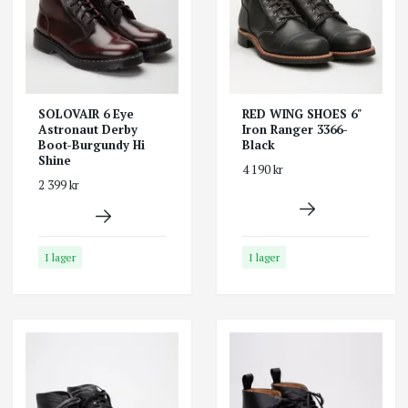
SOLOVAIR 6 Eye
RED WING SHOES 6"
Astronaut Derby
Iron Ranger 3366-
Boot-Burgundy Hi
Black
Shine
4 190 kr
2 399 kr
I lager
I lager