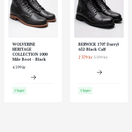
WOLVERINE
BERWICK 1707 Darryl
HERITAGE
652-Black Calf
COLLECTION 1000
2 379 kr
3 399 kr
Mile Boot - Black
4 599 kr
I lager
I lager