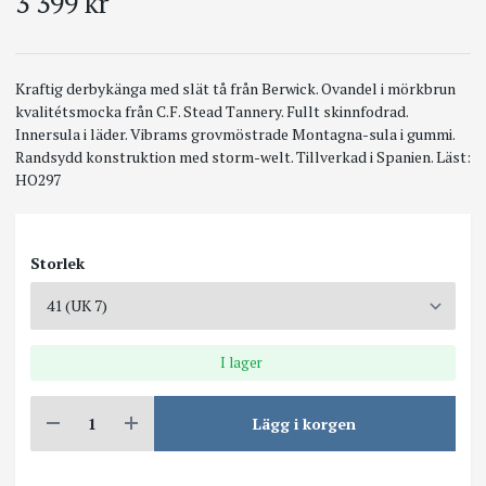
3 399 kr
Kraftig derbykänga med slät tå från Berwick. Ovandel i mörkbrun
kvalitétsmocka från C.F. Stead Tannery. Fullt skinnfodrad.
Innersula i läder. Vibrams grovmöstrade Montagna-sula i gummi.
Randsydd konstruktion med storm-welt. Tillverkad i Spanien. Läst:
HO297
Storlek
I lager
Lägg i korgen