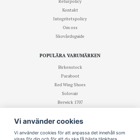
Returpolicy
Kontakt
Integritetspolicy
Om oss
Skovårdsguide
POPULÄRA VARUMÄRKEN
Birkenstock
Paraboot
Red Wing Shoes
Solovair
Berwick 1707
R.M Williams
Vi använder cookies
TA DEL UTAV NYHETER OCH ERBJUDANDEN FÖRST
Vi använder cookies för att anpassa det innehåll som
visas för dig och för att du ska få bästa tänkbara