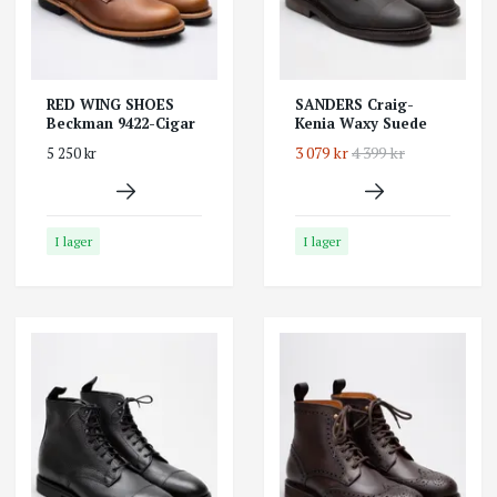
RED WING SHOES
SANDERS Craig-
Beckman 9422-Cigar
Kenia Waxy Suede
3 079 kr
4 399 kr
5 250 kr
I lager
I lager