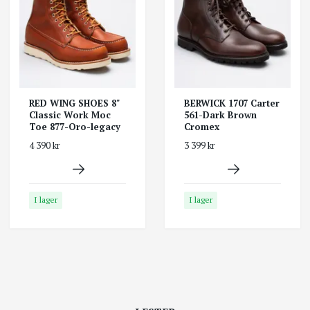
RED WING SHOES 8"
BERWICK 1707 Carter
Classic Work Moc
561-Dark Brown
Toe 877-Oro-legacy
Cromex
4 390 kr
3 399 kr
I lager
I lager