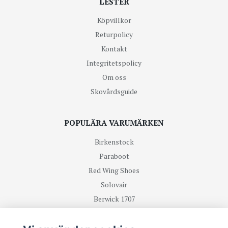
LESTER
Köpvillkor
Returpolicy
Kontakt
Integritetspolicy
Om oss
Skovårdsguide
POPULÄRA VARUMÄRKEN
Birkenstock
Paraboot
Red Wing Shoes
Solovair
Berwick 1707
R.M Williams