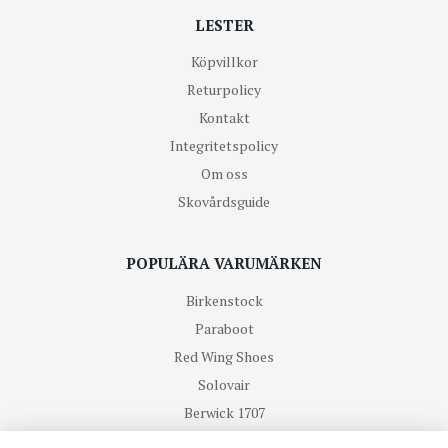
LESTER
Köpvillkor
Returpolicy
Kontakt
Integritetspolicy
Om oss
Skovårdsguide
POPULÄRA VARUMÄRKEN
Birkenstock
Paraboot
Red Wing Shoes
Solovair
Berwick 1707
R.M Williams