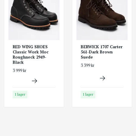
RED WING SHOES
BERWICK 1707 Carter
Classic Work Moc
561-Dark Brown
Roughneck 2949-
Suede
Black
3 399 kr
3 999 kr
I lager
I lager