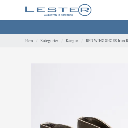
Hem
/
Kategorier
/
Kängor
/
RED WING SHOES Iron Ra