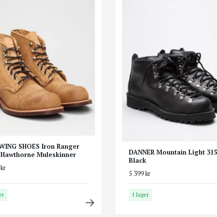
WING SHOES Iron Ranger
DANNER Mountain Light 315
-Hawthorne Muleskinner
Black
 kr
5 399 kr
er
I lager