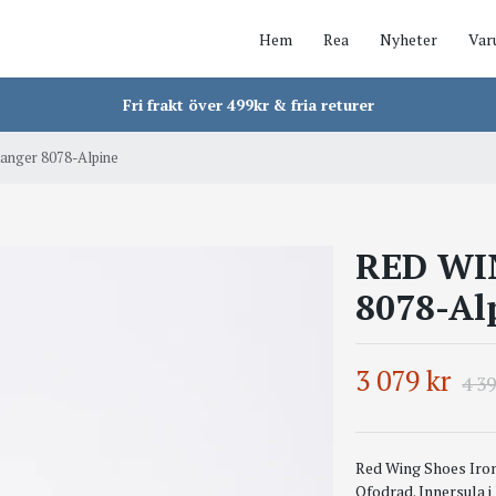
Hem
Rea
Nyheter
Var
Fri frakt över 499kr & fria returer
nger 8078-Alpine
RED WI
8078-Al
3 079 kr
4 39
Red Wing Shoes Iron
Ofodrad. Innersula 