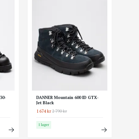
30-
DANNER Mountain 600 ID GTX-
Jet Black
1 674 kr
2 790 kr
I lager