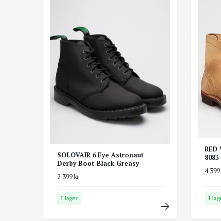
RED 
SOLOVAIR 6 Eye Astronaut
8083
Derby Boot-Black Greasy
4 399
2 399 kr
I lager
I lag