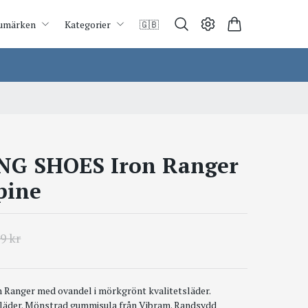
umärken
Kategorier
🇬🇧
NG SHOES Iron Ranger
pine
9 kr
 Ranger med ovandel i mörkgrönt kvalitetsläder.
i läder. Mönstrad gummisula från Vibram. Randsydd