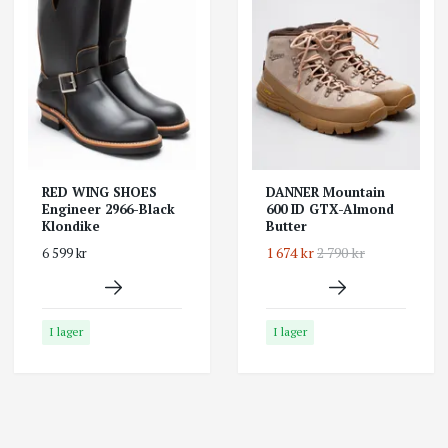
RED WING SHOES
DANNER Mountain
Engineer 2966-Black
600 ID GTX-Almond
Klondike
Butter
1 674 kr
2 790 kr
6 599 kr
I lager
I lager