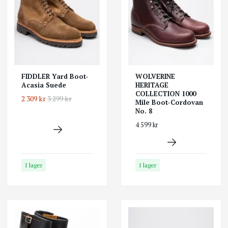
FIDDLER Yard Boot-
WOLVERINE
Acasia Suede
HERITAGE
COLLECTION 1000
2 309 kr
3 299 kr
Mile Boot-Cordovan
No. 8
4 599 kr
I lager
I lager