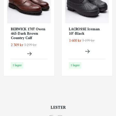
BERWICK 1707 Owen
LACROSSE Iceman
463-Dark Brown
10"-Black
Country Calf
1 600 kr
3 199 kr
2 309 kr
3 299 kr
I lager
I lager
LESTER