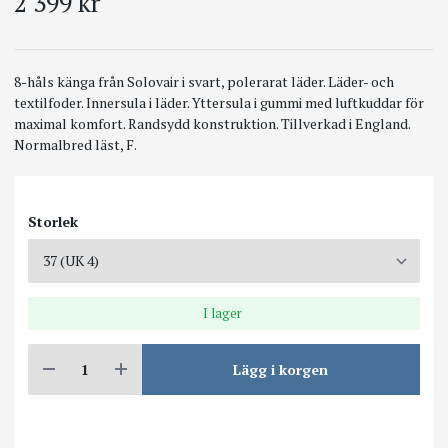
2 399 kr
8-håls känga från Solovair i svart, polerarat läder. Läder- och
textilfoder. Innersula i läder. Yttersula i gummi med luftkuddar för
maximal komfort. Randsydd konstruktion. Tillverkad i England.
Normalbred läst, F.
Storlek
I lager
Lägg i korgen