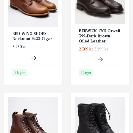
BERWICK 1707 Orwell
RED WING SHOES
399-Dark Brown
Beckman 9422-Cigar
Oiled Leather
5 250 kr
2 309 kr
3 299 kr
I lager
I lager