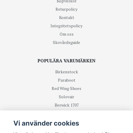
Köpvillkor
Returpolicy
Kontakt
Integritetspolicy
Om oss
Skovårdsguide
POPULÄRA VARUMÄRKEN
Birkenstock
Paraboot
Red Wing Shoes
Solovair
Berwick 1707
R.M Williams
Vi använder cookies
TA DEL UTAV NYHETER OCH ERBJUDANDEN FÖRST