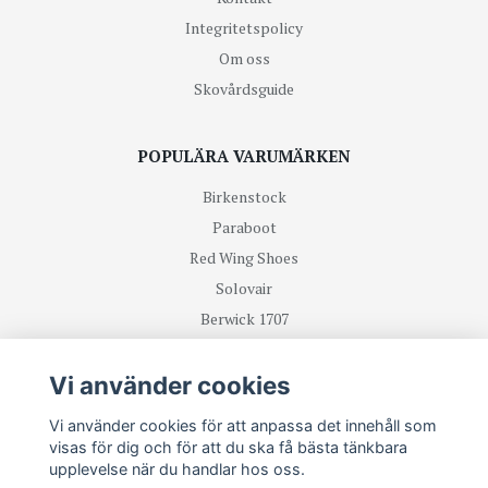
Integritetspolicy
Om oss
Skovårdsguide
POPULÄRA VARUMÄRKEN
Birkenstock
Paraboot
Red Wing Shoes
Solovair
Berwick 1707
R.M Williams
Vi använder cookies
TA DEL UTAV NYHETER OCH ERBJUDANDEN FÖRST
Vi använder cookies för att anpassa det innehåll som
visas för dig och för att du ska få bästa tänkbara
upplevelse när du handlar hos oss.
Prenumerera