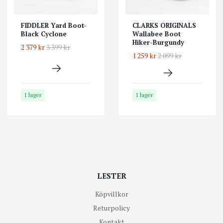
FIDDLER Yard Boot-
CLARKS ORIGINALS
Black Cyclone
Wallabee Boot
Hiker-Burgundy
2 379 kr
3 399 kr
1 259 kr
2 099 kr
I lager
I lager
LESTER
Köpvillkor
Returpolicy
Kontakt