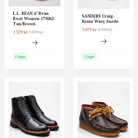
L.L. BEAN 6" Bean
SANDERS Craig-
Boot Women 175062-
Kenia Waxy Suede
Tan/Brown
3 079 kr
4 399 kr
1 329 kr
1 899 kr
I lager
I lager