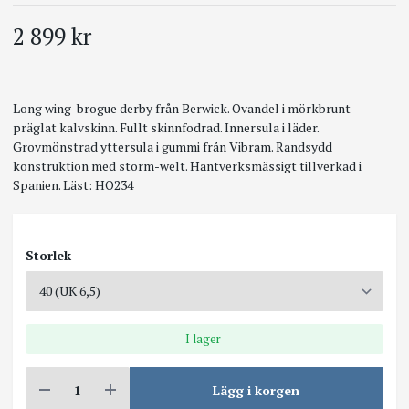
2 899 kr
Long wing-brogue derby från Berwick. Ovandel i mörkbrunt
präglat kalvskinn. Fullt skinnfodrad. Innersula i läder.
Grovmönstrad yttersula i gummi från Vibram. Randsydd
konstruktion med storm-welt. Hantverksmässigt tillverkad i
Spanien. Läst: HO234
Storlek
I lager
Lägg i korgen