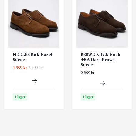
FIDDLER Kirk-Hazel
BERWICK 1707 Noah
Suede
4406-Dark Brown
Suede
1 959 kr
2 799 kr
2 899 kr
I lager
I lager