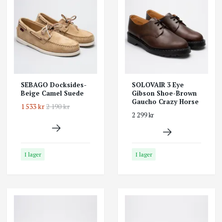
SEBAGO Docksides-
SOLOVAIR 3 Eye
Beige Camel Suede
Gibson Shoe-Brown
Gaucho Crazy Horse
1 533 kr
2 190 kr
2 299 kr
I lager
I lager