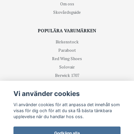
Om oss
Skovårdsguide
POPULÄRA VARUMÄRKEN
Birkenstock
Paraboot
Red Wing Shoes
Solovair
Berwick 1707
R.M Williams
Vi använder cookies
TA DEL UTAV NYHETER OCH ERBJUDANDEN FÖRST
Vi använder cookies för att anpassa det innehåll som
visas för dig och för att du ska få bästa tänkbara
upplevelse när du handlar hos oss.
Prenumerera
Godkänn alla