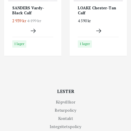
SANDERS Vardy-
LOAKE Chester-Tan
Black Calf
Calf
2 939 kr
4 199 kr
4 590 kr
I lager
I lager
LESTER
Köpvillkor
Returpolicy
Kontakt
Integritetspolicy