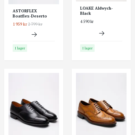
LOAKE Aldwych-
ASTORFLEX
Black
Boatflex-Deserto
4 590 kr
1 959 kr
2 799 kr
I lager
I lager