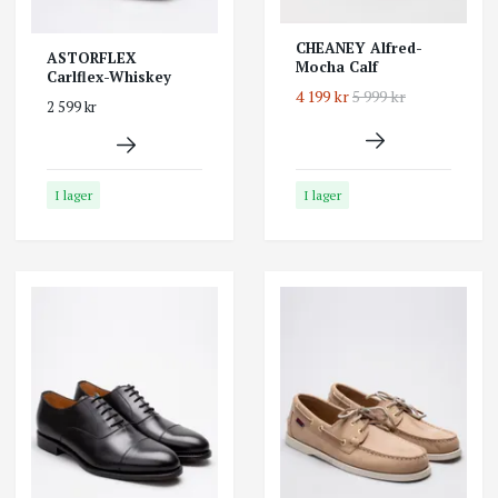
CHEANEY Alfred-
ASTORFLEX
Mocha Calf
Carlflex-Whiskey
4 199 kr
5 999 kr
2 599 kr
I lager
I lager