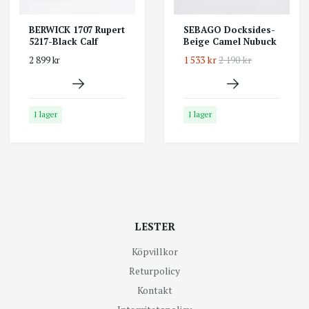
BERWICK 1707 Rupert
SEBAGO Docksides-
5217-Black Calf
Beige Camel Nubuck
1 533 kr
2 190 kr
2 899 kr
I lager
I lager
LESTER
Köpvillkor
Returpolicy
Kontakt