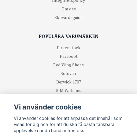
Integritetspolicy
Om oss
Skovårdsguide
POPULÄRA VARUMÄRKEN
Birkenstock
Paraboot
Red Wing Shoes
Solovair
Berwick 1707
R.M Williams
Vi använder cookies
TA DEL UTAV NYHETER OCH ERBJUDANDEN FÖRST
Vi använder cookies för att anpassa det innehåll som
visas för dig och för att du ska få bästa tänkbara
Prenumerera
upplevelse när du handlar hos oss.