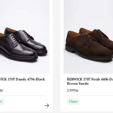
ICK 1707 Dandy 4794-Black
BERWICK 1707 Noah 4406-D
Brown Suede
 kr
2 899 kr
er
I lager