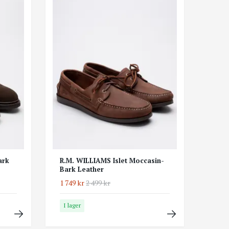
ark
R.M. WILLIAMS Islet Moccasin-
Bark Leather
1 749 kr
2 499 kr
I lager