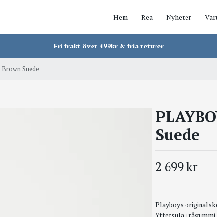
Hem
Rea
Nyheter
Var
Fri frakt över 499kr & fria returer
 Brown Suede
PLAYBOY
Suede
2 699 kr
Playboys originalsko
Yttersula i rågummi.