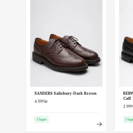
SANDERS Salisbury-Dark Brown
BERW
Calf
4 399 kr
2 999
I lager
I lag