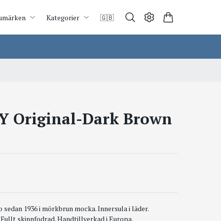
umärken
Kategorier
🇬🇧
 Original-Dark Brown
 sedan 1936 i mörkbrun mocka. Innersula i läder.
 Fullt skinnfodrad. Handtillverkad i Europa.