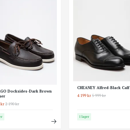
CHEANEY Alfred-Black Calf
GO Docksides-Dark Brown
4 199 kr
5 999 kr
her
 kr
2 190 kr
er
I lager