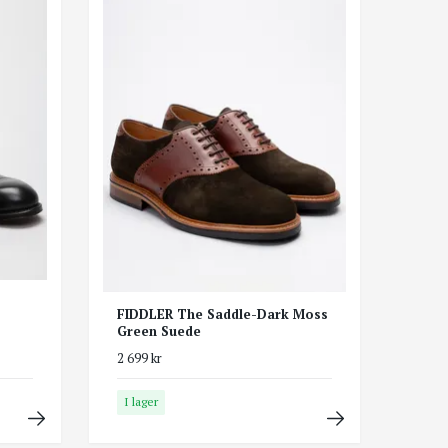
FIDDLER The Saddle-Dark Moss
Green Suede
2 699 kr
I lager