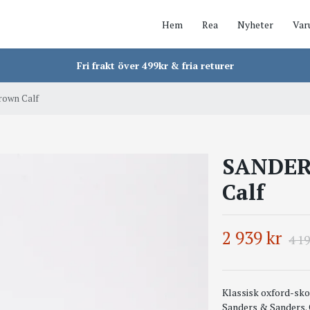
Hem
Rea
Nyheter
Var
Fri frakt över 499kr & fria returer
rown Calf
SANDER
Calf
2 939 kr
4 19
Klassisk oxford-sko
Sanders & Sanders. 