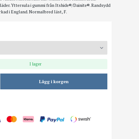
släder. Yttersula i gummi från Itshide®/Dainite®. Randsydd
rkad i England. Normalbred läst, F.
I lager
Lägg i korgen