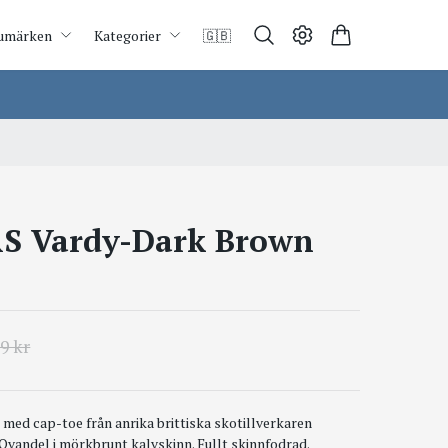
umärken
Kategorier
🇬🇧
S Vardy-Dark Brown
9 kr
 med cap-toe från anrika brittiska skotillverkaren
Ovandel i mörkbrunt kalvskinn. Fullt skinnfodrad.