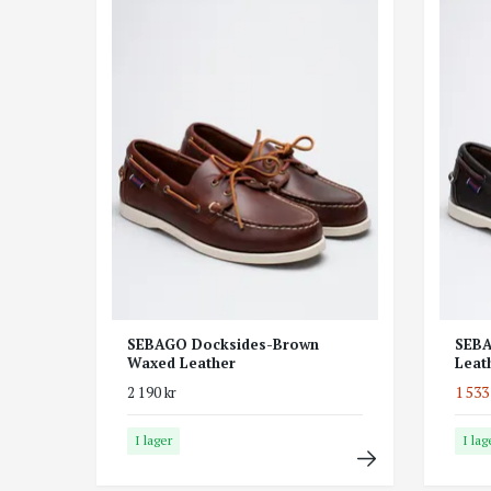
SEBAGO Docksides-Brown
SEBA
Waxed Leather
Leat
1 533
2 190 kr
I lager
I lag