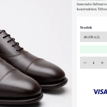
Innersula i fullnarv
konstruktion. Tillve
Storlek