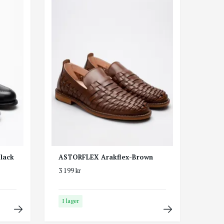
lack
ASTORFLEX Arakflex-Brown
3 199 kr
I lager