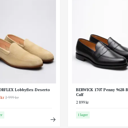
RFLEX Lobbyflex-Deserto
BERWICK 1707 Penny 9628-B
Calf
 kr
2 999 kr
2 899 kr
er
I lager