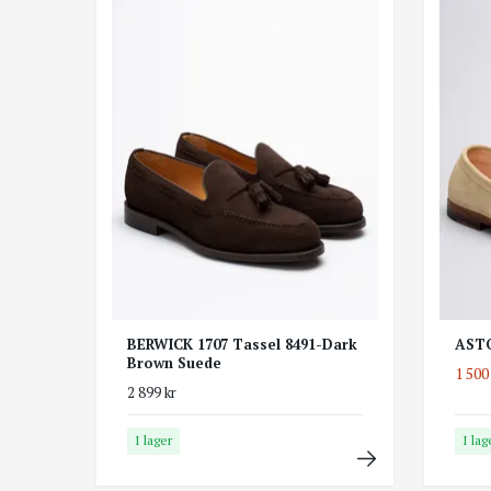
BERWICK 1707 Tassel 8491-Dark
ASTO
Brown Suede
1 500
2 899 kr
I lager
I lag