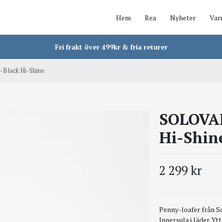
Hem
Rea
Nyheter
Var
Fri frakt över 499kr & fria returer
Black Hi-Shine
SOLOVAI
Hi-Shin
2 299 kr
Penny-loafer från Sol
Innersula i läder. Y