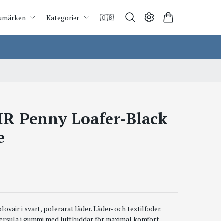
umärken
Kategorier
🇬🇧
R Penny Loafer-Black
e
ovair i svart, polerarat läder. Läder- och textilfoder.
ttersula i gummi med luftkuddar för maximal komfort.