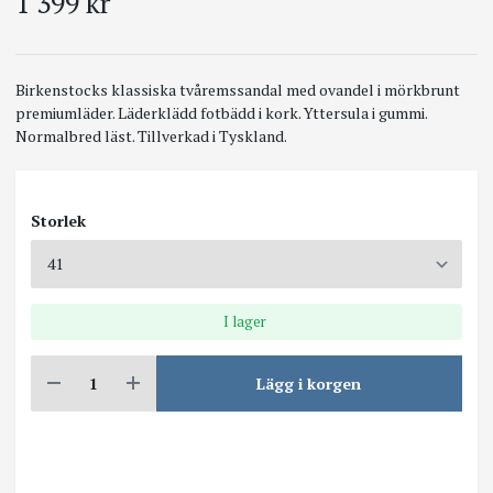
1 399 kr
Birkenstocks klassiska tvåremssandal med ovandel i mörkbrunt
premiumläder. Läderklädd fotbädd i kork. Yttersula i gummi.
Normalbred läst. Tillverkad i Tyskland.
Storlek
I lager
Lägg i korgen