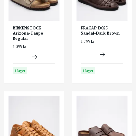
BIRKENSTOCK
FRACAP D025
Arizona-Taupe
Sandal-Dark Brown
Regular
1 799 kr
1 399 kr
I lager
I lager