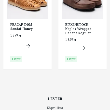
FRACAP D025
BIRKENSTOCK
Sandal-Honey
Naples Wrapped-
Habana Regular
1 799 kr
1 899 kr
I lager
I lager
LESTER
Köpvillkor