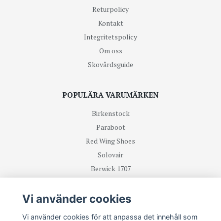
Returpolicy
Kontakt
Integritetspolicy
Om oss
Skovårdsguide
POPULÄRA VARUMÄRKEN
Birkenstock
Paraboot
Red Wing Shoes
Solovair
Berwick 1707
R.M Williams
Vi använder cookies
TA DEL UTAV NYHETER OCH ERBJUDANDEN FÖRST
Vi använder cookies för att anpassa det innehåll som