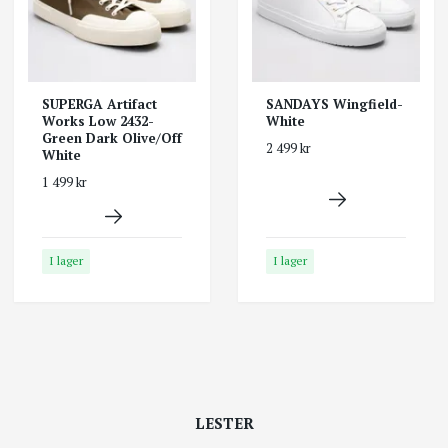
SUPERGA Artifact
SANDAYS Wingfield-
Works Low 2432-
White
Green Dark Olive/Off
2 499 kr
White
1 499 kr
I lager
I lager
LESTER