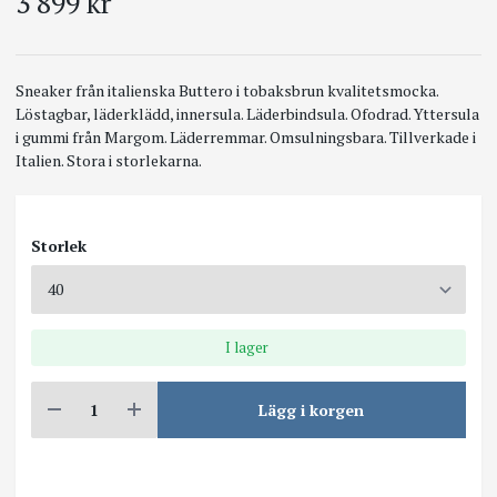
3 899 kr
Sneaker från italienska Buttero i tobaksbrun kvalitetsmocka.
Löstagbar, läderklädd, innersula. Läderbindsula. Ofodrad. Yttersula
i gummi från Margom. Läderremmar. Omsulningsbara. Tillverkade i
Italien. Stora i storlekarna.
Storlek
I lager
Lägg i korgen