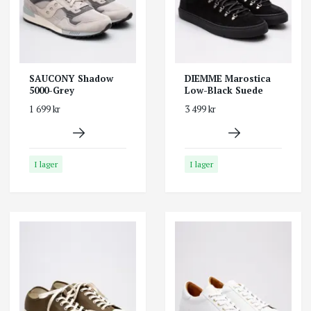
SAUCONY Shadow
DIEMME Marostica
5000-Grey
Low-Black Suede
1 699 kr
3 499 kr
I lager
I lager