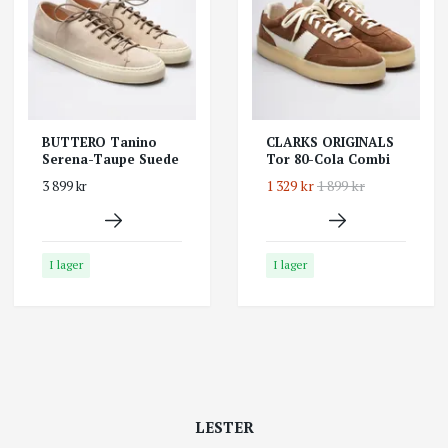
BUTTERO Tanino
CLARKS ORIGINALS
Serena-Taupe Suede
Tor 80-Cola Combi
1 329 kr
1 899 kr
3 899 kr
I lager
I lager
LESTER