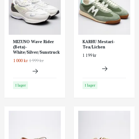
MIZUNO Wave Rider
KARHU Mestari-
(Beta)-
Tea/Lichen
White/Silver/Sunstruck
1 199 kr
1 000 kr
1 999 kr
I lager
I lager