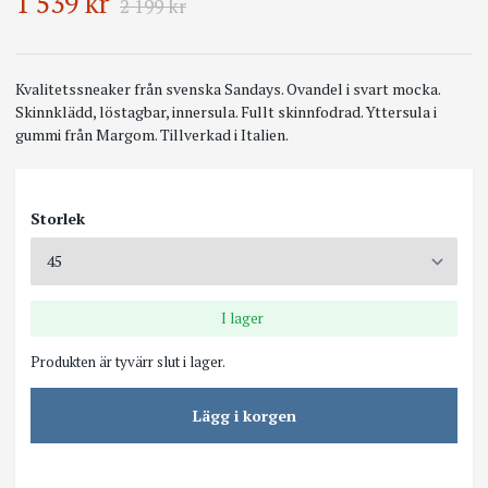
1 539 kr
2 199 kr
Kvalitetssneaker från svenska Sandays. Ovandel i svart mocka.
Skinnklädd, löstagbar, innersula. Fullt skinnfodrad. Yttersula i
gummi från Margom. Tillverkad i Italien.
Storlek
I lager
Produkten är tyvärr slut i lager.
Lägg i korgen