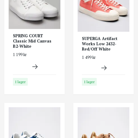
SPRING COURT
SUPERGA Artifact
Classic Mid Canvas
Works Low 2432-
B2-White
Red/Off White
1 199 kr
1 499 kr
I lager
I lager