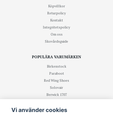
Köpvillkor
Returpolicy
Kontakt
Integritetspolicy
Om oss
Skovårdsguide
POPULÄRA VARUMÄRKEN
Birkenstock
Paraboot
Red Wing Shoes
Solovair
Berwick 1707
R.M Williams
Vi använder cookies