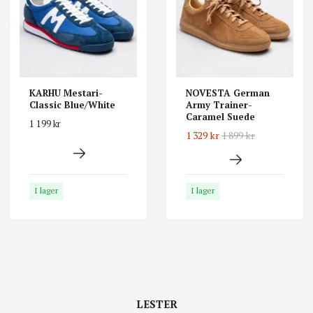
KARHU Mestari-
NOVESTA German
Classic Blue/White
Army Trainer-
Caramel Suede
1 199 kr
1 329 kr
1 899 kr
I lager
I lager
LESTER