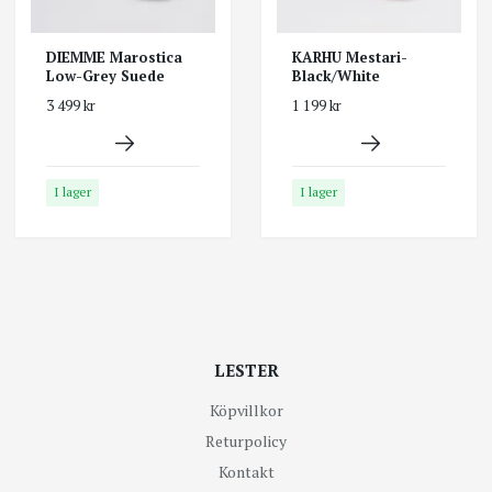
DIEMME Marostica
KARHU Mestari-
Low-Grey Suede
Black/White
3 499 kr
1 199 kr
I lager
I lager
LESTER
Köpvillkor
Returpolicy
Kontakt