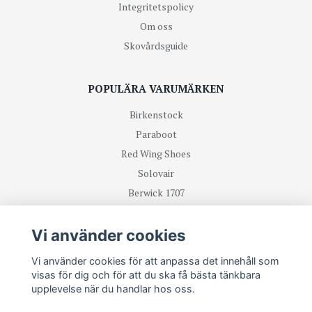
Integritetspolicy
Om oss
Skovårdsguide
POPULÄRA VARUMÄRKEN
Birkenstock
Paraboot
Red Wing Shoes
Solovair
Berwick 1707
R.M Williams
Vi använder cookies
TA DEL UTAV NYHETER OCH ERBJUDANDEN FÖRST
Vi använder cookies för att anpassa det innehåll som
visas för dig och för att du ska få bästa tänkbara
upplevelse när du handlar hos oss.
Prenumerera