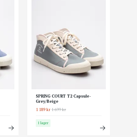
SPRING COURT T2 Capsule-
Grey/Beige
1 189 kr
1 699 kr
I lager