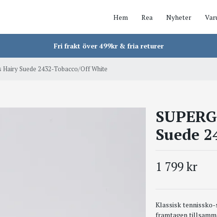
Hem
Rea
Nyheter
Var
Fri frakt över 499kr & fria returer
 Hairy Suede 2432-Tobacco/Off White
SUPERGA
Suede 2
1 799 kr
Klassisk tennissko-s
framtagen tillsamm