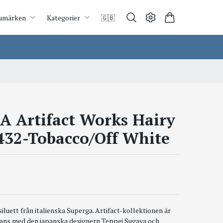
umärken
Kategorier
🇬🇧
 Artifact Works Hairy
432-Tobacco/Off White
iluett från italienska Superga. Artifact-kollektionen är
ans med den japanska designern Teppei Sugaya och