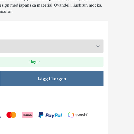
esign med japanska material. Ovandel i ljusbrun mocka.
isulor.
I lager
Lägg i korgen