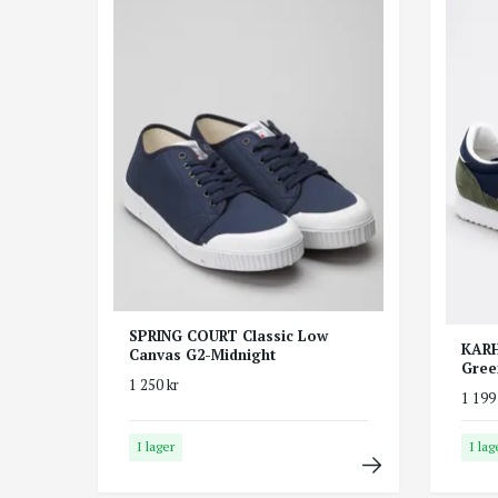
SPRING COURT Classic Low
KARH
Canvas G2-Midnight
Gree
1 250 kr
1 199
I lager
I lag