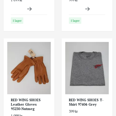
1 099 kr
999 kr
I lager
I lager
RED WING SHOES
RED WING SHOES T-
Leather Gloves
Shirt 97404-Grey
95230-Nutmeg
399 kr
1 099 kr