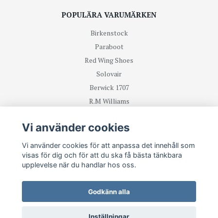
POPULÄRA VARUMÄRKEN
Birkenstock
Paraboot
Red Wing Shoes
Solovair
Berwick 1707
R.M Williams
Vi använder cookies
TA DEL UTAV NYHETER OCH ERBJUDANDEN FÖRST
Vi använder cookies för att anpassa det innehåll som
visas för dig och för att du ska få bästa tänkbara
Prenumerera
upplevelse när du handlar hos oss.
Godkänn alla
Inställningar