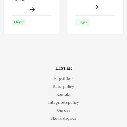
I lager
I lager
LESTER
Köpvillkor
Returpolicy
Kontakt
Integritetspolicy
Om oss
Skovårdsguide