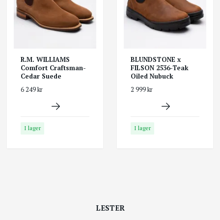
R.M. WILLIAMS
BLUNDSTONE x
Comfort Craftsman-
FILSON 2536-Teak
Cedar Suede
Oiled Nubuck
6 249 kr
2 999 kr
I lager
I lager
LESTER