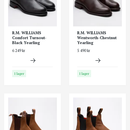
R.M. WILLIAMS
R.M. WILLIAMS
Comfort Turnout-
Wentworth-Chestnut
Black Yearling
Yearling
6 249 kr
5 490 kr
I lager
I lager