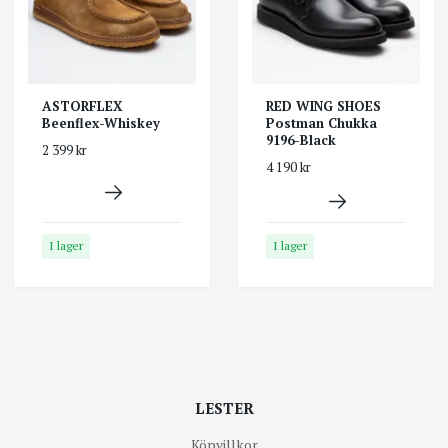
ASTORFLEX
RED WING SHOES
Beenflex-Whiskey
Postman Chukka
9196-Black
2 399 kr
4 190 kr
I lager
I lager
LESTER
Köpvillkor