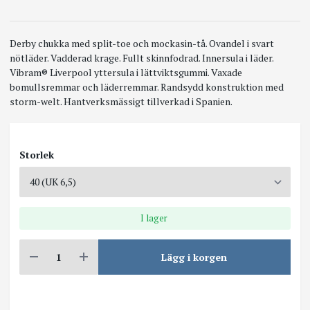
Derby chukka med split-toe och mockasin-tå. Ovandel i svart
nötläder. Vadderad krage. Fullt skinnfodrad. Innersula i läder.
Vibram® Liverpool yttersula i lättviktsgummi. Vaxade
bomullsremmar och läderremmar. Randsydd konstruktion med
storm-welt. Hantverksmässigt tillverkad i Spanien.
Storlek
I lager
Lägg i korgen