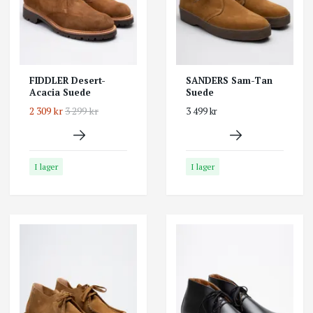
FIDDLER Desert-
SANDERS Sam-Tan
Acacia Suede
Suede
2 309 kr
3 299 kr
3 499 kr
I lager
I lager