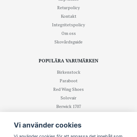
Returpolicy
Kontakt
Integritetspolicy
Om oss
Skovårdsguide
POPULÄRA VARUMÄRKEN
Birkenstock
Paraboot
Red Wing Shoes
Solovair
Berwick 1707
R.M Williams
Vi använder cookies
TA DEL UTAV NYHETER OCH ERBJUDANDEN FÖRST
Vi använder cookies för att anpassa det innehåll som