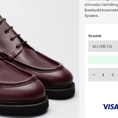
yttersula i lättvik
Randsydd konstrukt
Spanien.
Storlek