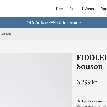
Hem
Rea
Nyheter
Var
Fri frakt över 499kr & fria returer
-Souson
FIDDLE
Souson
3 299 kr
Derby chukka med sp
Vadderad krage. Full