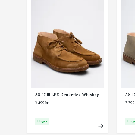
ASTORFLEX Deukeflex-Whiskey
ASTO
2 499 kr
2 299
I lager
I lag