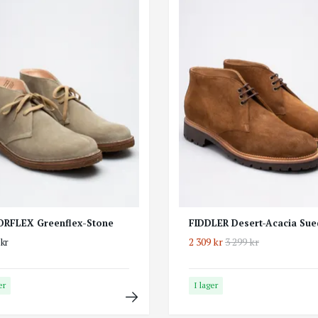
RFLEX Greenflex-Stone
FIDDLER Desert-Acacia Sue
2 309 kr
3 299 kr
 kr
er
I lager