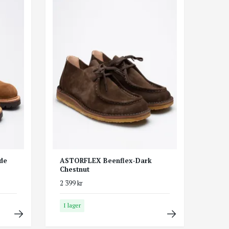
de
ASTORFLEX Beenflex-Dark
Chestnut
2 399 kr
I lager