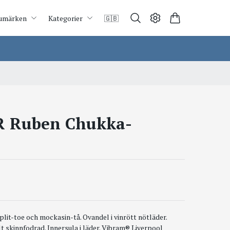
umärken
Kategorier
🇬🇧
R Ruben Chukka-
lit-toe och mockasin-tå. Ovandel i vinrött nötläder.
t skinnfodrad. Innersula i läder. Vibram® Liverpool