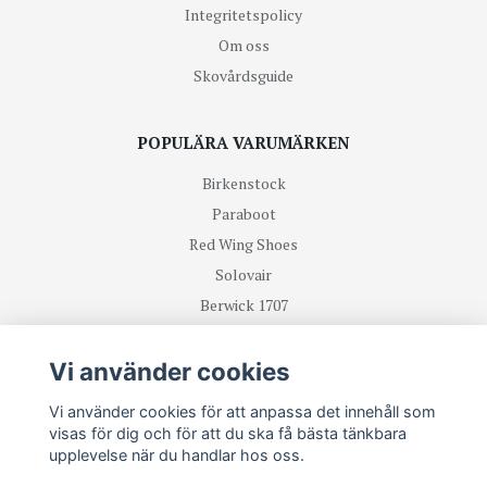
Integritetspolicy
Om oss
Skovårdsguide
POPULÄRA VARUMÄRKEN
Birkenstock
Paraboot
Red Wing Shoes
Solovair
Berwick 1707
R.M Williams
Vi använder cookies
TA DEL UTAV NYHETER OCH ERBJUDANDEN FÖRST
Vi använder cookies för att anpassa det innehåll som
visas för dig och för att du ska få bästa tänkbara
upplevelse när du handlar hos oss.
Prenumerera