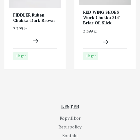
RED WING SHOES
FIDDLER Ruben
Work Chukka 3141-
Chukka-Dark Brown
Briar Oil Slick
3 299 kr
3 399 kr
I lager
I lager
LESTER
Köpvillkor
Returpolicy
Kontakt