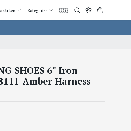
umärken
Kategorier
🇬🇧
G SHOES 6" Iron
8111-Amber Harness