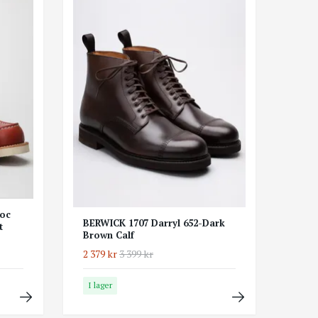
oc
BERWICK 1707 Darryl 652-Dark
t
Brown Calf
2 379 kr
3 399 kr
I lager