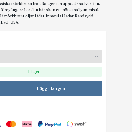
siska mörkbruna Iron Ranger i en uppdaterad version.
sin föregångare har den här skon en mönstrad gummisula
 i mörkbrunt oljat läder. Innerula i läder. Randsydd
rkad i USA.
I lager
Lägg i korgen