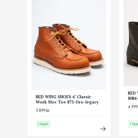
RED 
RED WING SHOES 6" Classic
8084
Work Moc Toe 875-Oro-legacy
4 399
3 899 kr
I lager
I lag