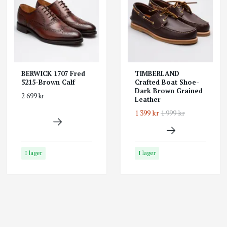
BERWICK 1707 Fred
TIMBERLAND
5215-Brown Calf
Crafted Boat Shoe-
Dark Brown Grained
2 699 kr
Leather
1 399 kr
1 999 kr
I lager
I lager