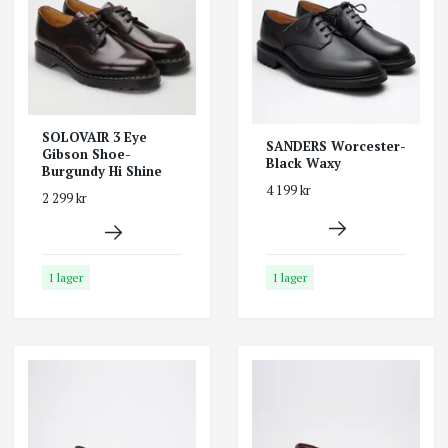
SOLOVAIR 3 Eye
SANDERS Worcester-
Gibson Shoe-
Black Waxy
Burgundy Hi Shine
4 199 kr
2 299 kr
I lager
I lager