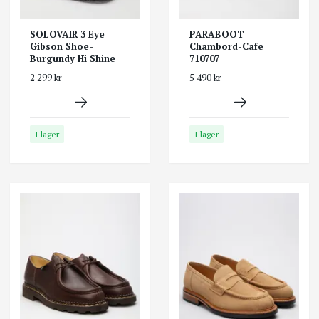
SOLOVAIR 3 Eye
PARABOOT
Gibson Shoe-
Chambord-Cafe
Burgundy Hi Shine
710707
2 299 kr
5 490 kr
I lager
I lager