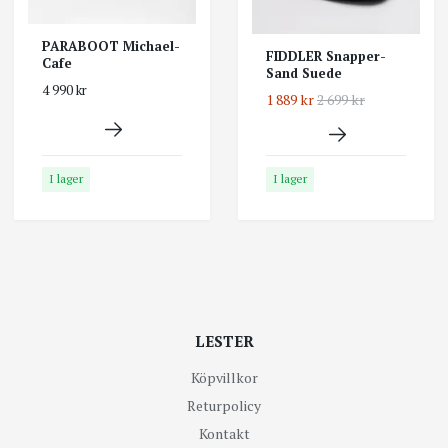
PARABOOT Michael-
FIDDLER Snapper-
Cafe
Sand Suede
4 990 kr
1 889 kr
2 699 kr
I lager
I lager
LESTER
Köpvillkor
Returpolicy
Kontakt