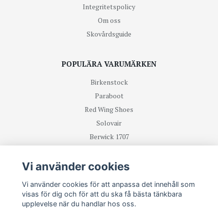
Integritetspolicy
Om oss
Skovårdsguide
POPULÄRA VARUMÄRKEN
Birkenstock
Paraboot
Red Wing Shoes
Solovair
Berwick 1707
R.M Williams
Vi använder cookies
TA DEL UTAV NYHETER OCH ERBJUDANDEN FÖRST
Vi använder cookies för att anpassa det innehåll som
visas för dig och för att du ska få bästa tänkbara
upplevelse när du handlar hos oss.
Prenumerera