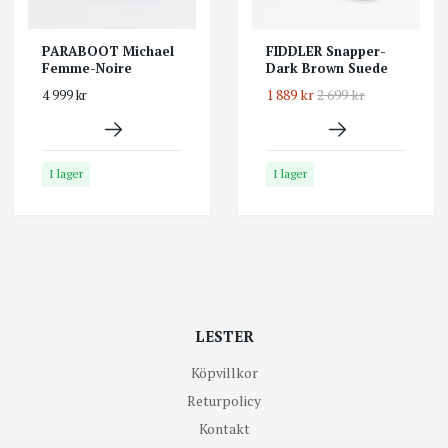
PARABOOT Michael
FIDDLER Snapper-
Femme-Noire
Dark Brown Suede
1 889 kr
2 699 kr
4 999 kr
I lager
I lager
LESTER
Köpvillkor
Returpolicy
Kontakt