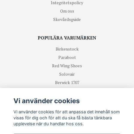
Integritetspolicy
Om oss
Skovårdsguide
POPULÄRA VARUMÄRKEN
Birkenstock
Paraboot
Red Wing Shoes
Solovair
Berwick 1707
R.M Williams
Vi använder cookies
TA DEL UTAV NYHETER OCH ERBJUDANDEN FÖRST
Vi använder cookies för att anpassa det innehåll som
visas för dig och för att du ska få bästa tänkbara
upplevelse när du handlar hos oss.
Prenumerera