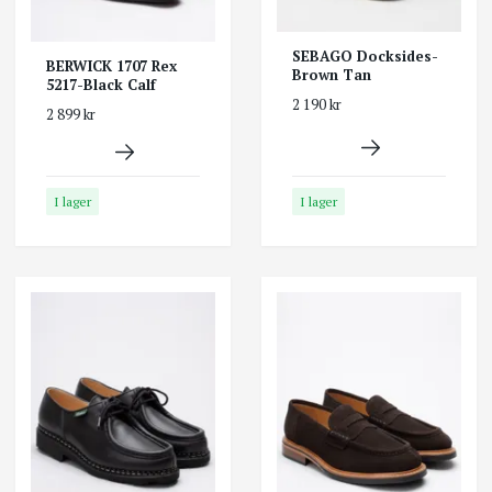
SEBAGO Docksides-
BERWICK 1707 Rex
Brown Tan
5217-Black Calf
2 190 kr
2 899 kr
I lager
I lager