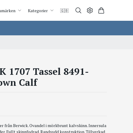
umärken
Kategorier
🇬🇧
 1707 Tassel 8491-
own Calf
er från Berwick. Ovandel i mörkbrunt kalvskinn. Innersula
läder. Fullt skinnfodrad. Randsydd konstruktion. Tillverkad