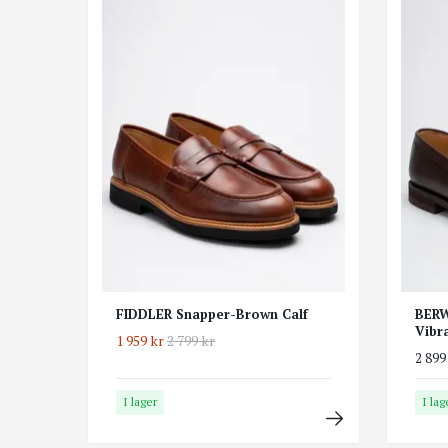
FIDDLER Snapper-Brown Calf
BERW
Vibr
1 959 kr
2 799 kr
2 899
I lager
I lag