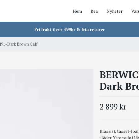
Hem
Rea
Nyheter
Var
Fri frakt över 499kr & fria returer
491-Dark Brown Calf
BERWICK
Dark Br
2 899 kr
Klassisk tassel-loaf
i läder. Yttersula i 