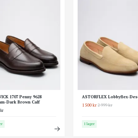
ICK 1707 Penny 9628
ASTORFLEX Lobbyflex-Des
am-Dark Brown Calf
1 500 kr
2 999 kr
 kr
er
I lager