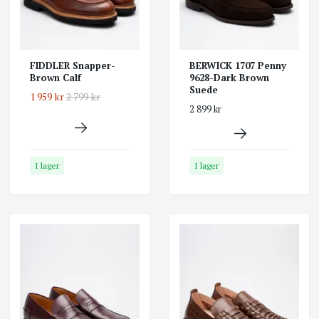
FIDDLER Snapper-
BERWICK 1707 Penny
Brown Calf
9628-Dark Brown
Suede
1 959 kr
2 799 kr
2 899 kr
I lager
I lager