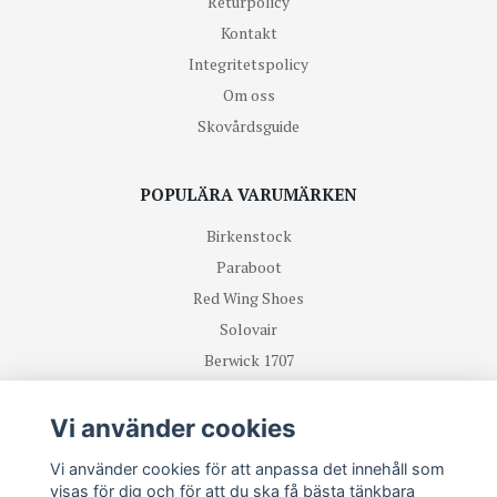
Returpolicy
Kontakt
Integritetspolicy
Om oss
Skovårdsguide
POPULÄRA VARUMÄRKEN
Birkenstock
Paraboot
Red Wing Shoes
Solovair
Berwick 1707
R.M Williams
Vi använder cookies
TA DEL UTAV NYHETER OCH ERBJUDANDEN FÖRST
Vi använder cookies för att anpassa det innehåll som
visas för dig och för att du ska få bästa tänkbara