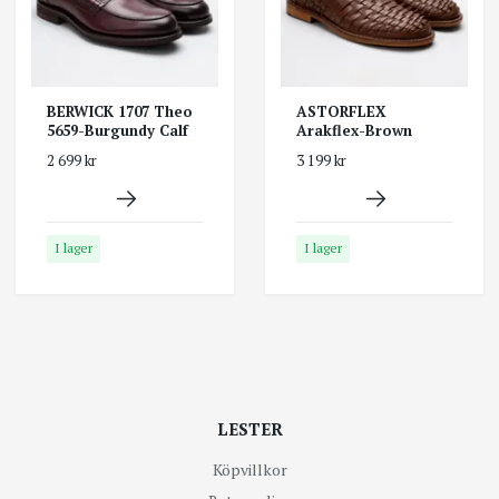
BERWICK 1707 Theo
ASTORFLEX
5659-Burgundy Calf
Arakflex-Brown
2 699 kr
3 199 kr
I lager
I lager
LESTER
Köpvillkor