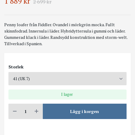
1 889 kr
2 699 kr
Penny loafer från Fiddler. Ovandel i mörkgrön mocka. Fullt
skinnfodrad. Innersula i läder. Hybridyttersula i gummi och läder.
Gummerad klack i läder. Randsydd konstruktion med storm-welt.
Tillverkad i Spanien.
Storlek
I lager
Lägg i korgen