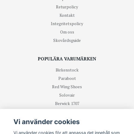
Returpolicy
Kontakt
Integritetspolicy
Om oss
Skovårdsguide
POPULÄRA VARUMÄRKEN
Birkenstock
Paraboot
Red Wing Shoes
Solovair
Berwick 1707
R.M Williams
Vi använder cookies
TA DEL UTAV NYHETER OCH ERBJUDANDEN FÖRST
Vi använder cookies för att anpassa det innehåll som