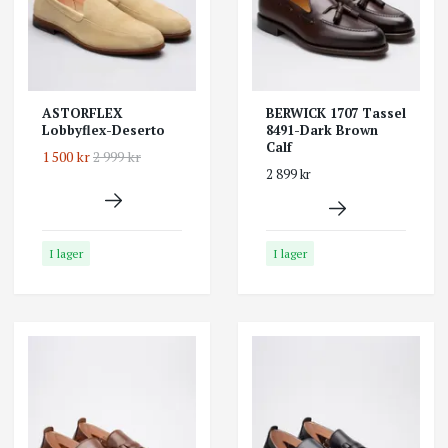
ASTORFLEX
BERWICK 1707 Tassel
Lobbyflex-Deserto
8491-Dark Brown
Calf
1 500 kr
2 999 kr
2 899 kr
I lager
I lager