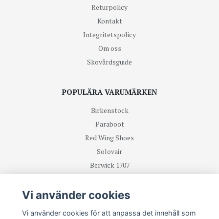
Returpolicy
Kontakt
Integritetspolicy
Om oss
Skovårdsguide
POPULÄRA VARUMÄRKEN
Birkenstock
Paraboot
Red Wing Shoes
Solovair
Berwick 1707
R.M Williams
Vi använder cookies
TA DEL UTAV NYHETER OCH ERBJUDANDEN FÖRST
Vi använder cookies för att anpassa det innehåll som