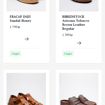
FRACAP D025
BIRKENSTOCK
Sandal-Honey
Arizona-Tobacco
Brown Leather
1 799 kr
Regular
1 399 kr
I lager
I lager