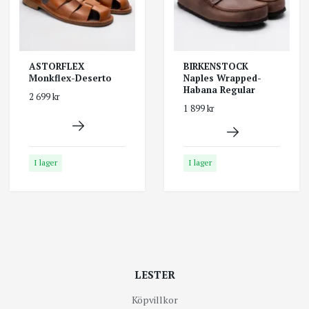
ASTORFLEX
BIRKENSTOCK
Monkflex-Deserto
Naples Wrapped-
Habana Regular
2 699 kr
1 899 kr
I lager
I lager
LESTER
Köpvillkor