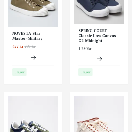
SPRING COURT
NOVESTA Star
Classic Low Canvas
Master-Military
G2-Midnight
477 kr
795 kr
1 250 kr
I lager
I lager