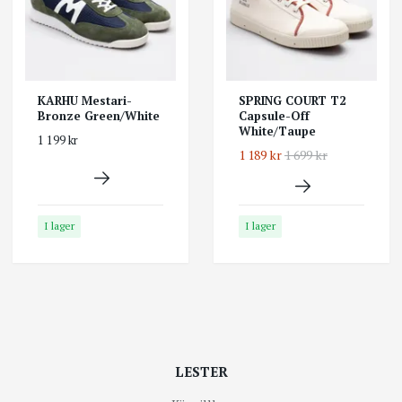
KARHU Mestari-
SPRING COURT T2
Bronze Green/White
Capsule-Off
White/Taupe
1 199 kr
1 189 kr
1 699 kr
I lager
I lager
LESTER