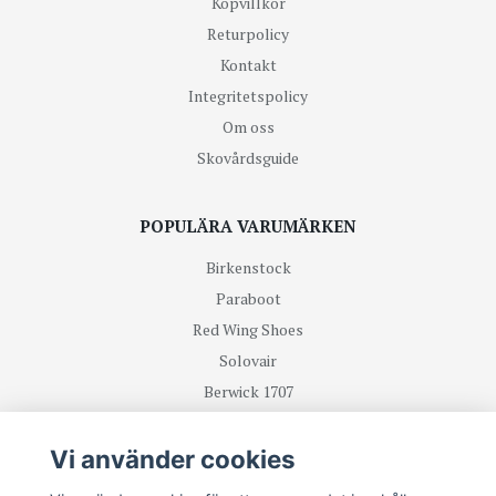
Köpvillkor
Returpolicy
Kontakt
Integritetspolicy
Om oss
Skovårdsguide
POPULÄRA VARUMÄRKEN
Birkenstock
Paraboot
Red Wing Shoes
Solovair
Berwick 1707
R.M Williams
Vi använder cookies
TA DEL UTAV NYHETER OCH ERBJUDANDEN FÖRST