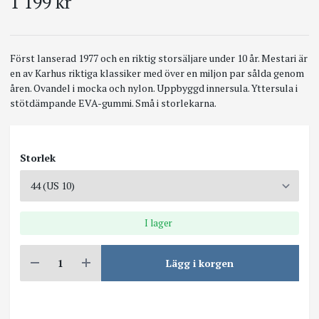
1 199 kr
Först lanserad 1977 och en riktig storsäljare under 10 år. Mestari är
en av Karhus riktiga klassiker med över en miljon par sålda genom
åren. Ovandel i mocka och nylon. Uppbyggd innersula. Yttersula i
stötdämpande EVA-gummi. Små i storlekarna.
Storlek
I lager
Lägg i korgen