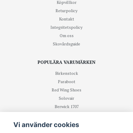
Köpvillkor
Returpolicy
Kontakt
Integritetspolicy
Om oss
Skovårdsguide
POPULÄRA VARUMÄRKEN
Birkenstock
Paraboot
Red Wing Shoes
Solovair
Berwick 1707
R.M Williams
Vi använder cookies
TA DEL UTAV NYHETER OCH ERBJUDANDEN FÖRST