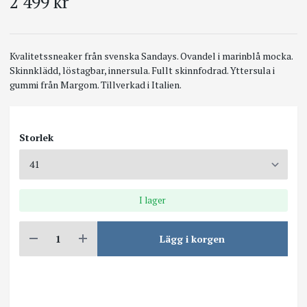
2 499 kr
Kvalitetssneaker från svenska Sandays. Ovandel i marinblå mocka.
Skinnklädd, löstagbar, innersula. Fullt skinnfodrad. Yttersula i
gummi från Margom. Tillverkad i Italien.
Storlek
I lager
Lägg i korgen