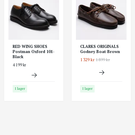
RED WING SHOES
CLARKS ORIGINALS
Postman Oxford 101-
Godney Boat-Brown
Black
1 329 kr
1 899 kr
4 199 kr
I lager
I lager