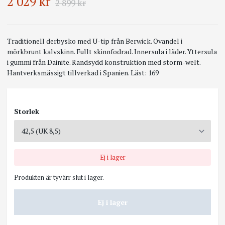
2 029 kr
2 899 kr
Traditionell derbysko med U-tip från Berwick. Ovandel i
mörkbrunt kalvskinn. Fullt skinnfodrad. Innersula i läder. Yttersula
i gummi från Dainite. Randsydd konstruktion med storm-welt.
Hantverksmässigt tillverkad i Spanien. Läst: 169
Storlek
Ej i lager
Produkten är tyvärr slut i lager.
Ej i lager