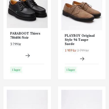
PARABOOT Thiers
PLAYBOY Original
786404-Noir
Style 94-Taupe
Suede
3 799 kr
1 959 kr
2 799 kr
I lager
I lager